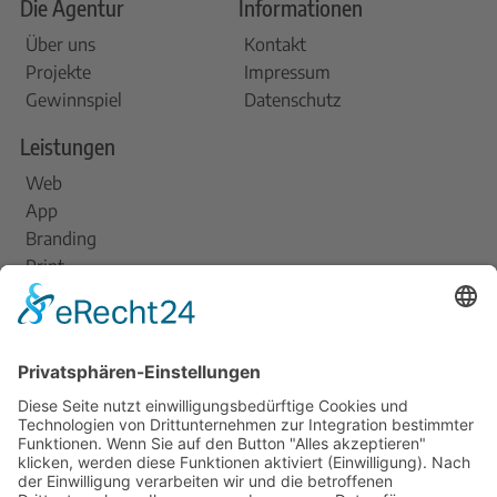
Die Agentur
Informationen
Über uns
Kontakt
Projekte
Impressum
Gewinnspiel
Datenschutz
Leistungen
Web
App
Branding
Print
Am Dovensee 7, 23568 Lübeck