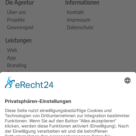
Die Agentur
Informationen
Über uns
Kontakt
Projekte
Impressum
Gewinnspiel
Datenschutz
Leistungen
Web
App
Branding
Print
Am Dovensee 7, 23568 Lübeck