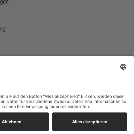
ngen
ing
ns