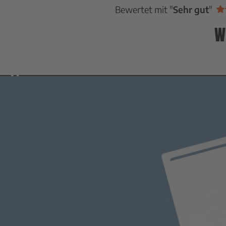
Bewertet mit "
Sehr gut
"
W