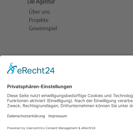
Die Agentur
Über uns
Projekte
Gewinnspiel
Am Dovensee 7, 23568 Lübeck