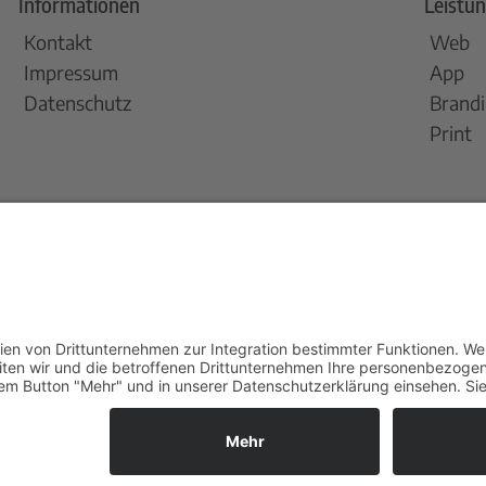
Informationen
Leistu
Kontakt
Web
Impressum
App
Datenschutz
Brand
Print
Folge u
0451 305032 60
moin@moondesign.de
Schreibe uns auf WhatsApp