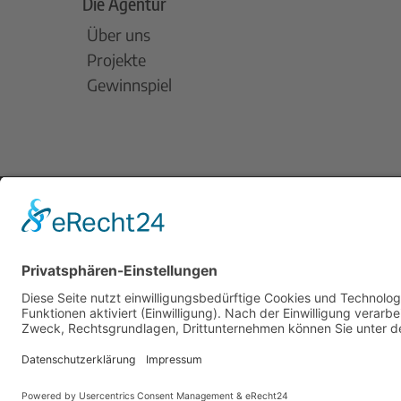
Die Agentur
Über uns
Projekte
Gewinnspiel
Am Dovensee 7, 23568 Lübeck