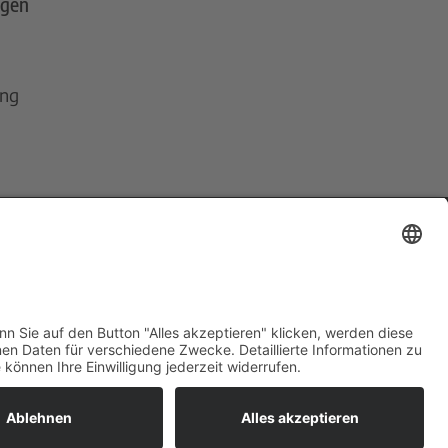
ngen
ing
ns