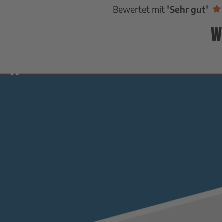
Bewertet mit "
Sehr gut
"
W