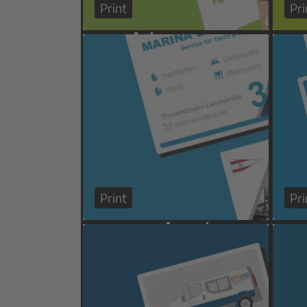
Print
Pri
Print
Pri