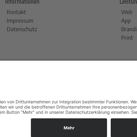
Informationen
Leistu
Kontakt
Web
Impressum
App
Datenschutz
Brand
Print
Folge u
0451 305032 60
moin@moondesign.de
Schreibe uns auf WhatsApp