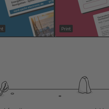
nt
Print