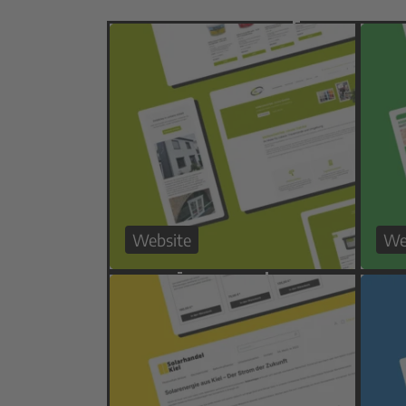
Website
We