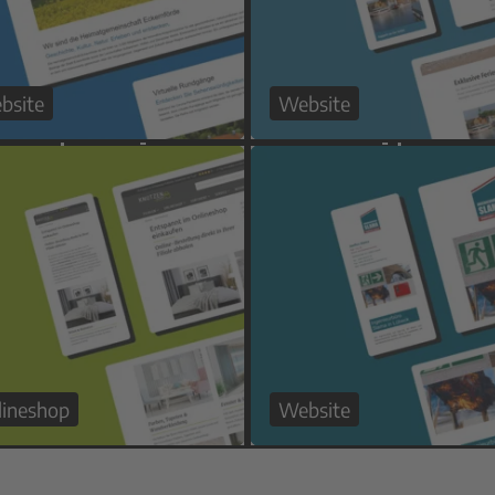
bsite
Website
lineshop
Website