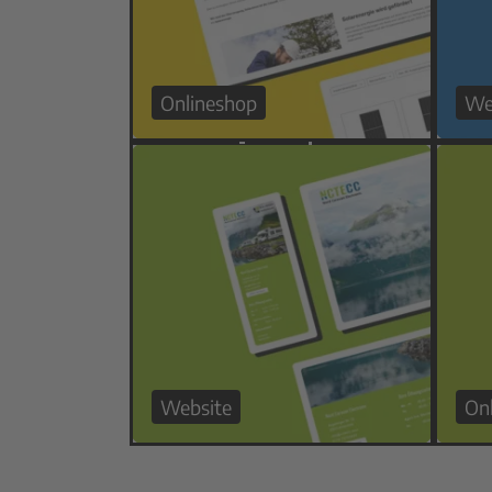
Onlineshop
We
Website
On