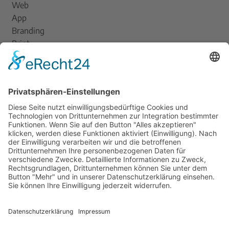
Web
App
Branding
Print
Am Dovensee 7, 23568 Lübeck
0451 305032 60
moin@moondesign.de