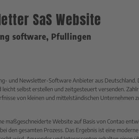
etter SaS Website
g software, Pfullingen
ting- und Newsletter-Software Anbieter aus Deutschland. 
d leicht selbst erstellen und zeitgesteuert versenden. Zah
dürfnisse von kleinen und mittelständischen Unternehmen z
ne maßgeschneiderte Website auf Basis von Contao entwic
abei den gesamten Prozess. Das Ergebnis ist eine moderne
cht wird. Anwender und Interessenten erhalten einen übe