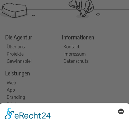
Die Agentur
Informationen
Über uns
Kontakt
Projekte
Impressum
Gewinnspiel
Datenschutz
Leistungen
Web
App
Branding
Print