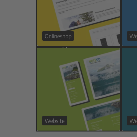
Onlineshop
We
Website
We