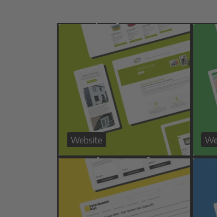
Website
We