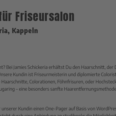
für Friseursalon
ria, Kappeln
t? Bei Jamies Schickeria erhältst Du den Haarschnitt, der 
sere Kundin ist Friseurmeisterin und diplomierte Colorist
 Haarschnitte, Colorationen, Föhnfrisuren, oder Hochsteck
 Sugaring – eine besonders sanfte Haarentfernungsmetho
 unserer Kundin einen One-Pager auf Basis von WordPress 
besteht durch eine Anbindung an studibookr die Möglichkei