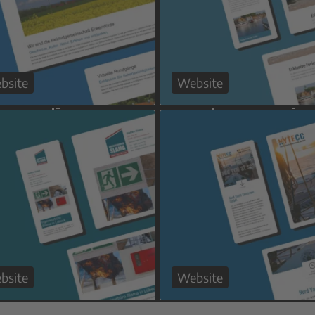
bsite
Website
bsite
Website