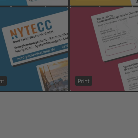
nt
Print