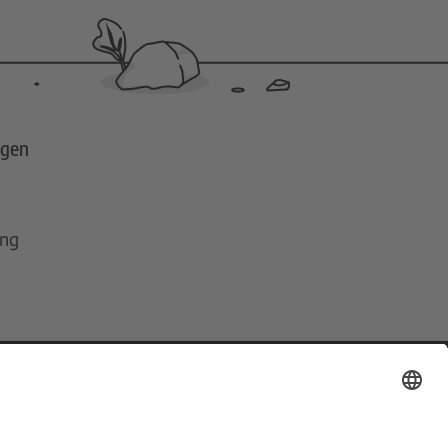
ngen
ing
ns