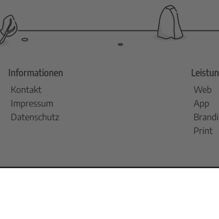
Informationen
Leistu
Kontakt
Web
Impressum
App
Datenschutz
Brand
Print
Folge u
0451 305032 60